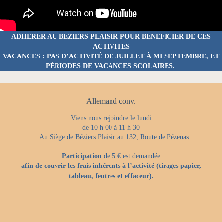
ADHERER AU BEZIERS PLAISIR POUR BENEFICIER DE CES
ACTIVITES
VACANCES
: PAS D’ACTIVITÉ DE JUILLET À MI SEPTEMBRE, ET
PÉRIODES DE VACANCES SCOLAIRES.
Allemand conv.
Viens nous rejoindre le lundi
de 10 h 00 à 11 h 30
Au Siège de Béziers Plaisir au 132, Route de Pézenas
Participation
de 5 € est demandée
afin de couvrir les frais inhérents à l’activité (tirages papier,
tableau, feutres et effaceur).