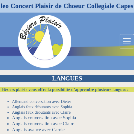
aisir de Choeur Collegiale Capestang 08/03/20
Passer
au
contenu
LANGUES
Béziers plaisir vous offre la possibilité d’apprendre plusieurs langues :
Allemand conversation avec Dieter
Anglais faux débutants avec Sophia
Anglais faux débutants avec Claire
Anglais conversation avec Sophia
Anglais conversation avec Claire
Anglais avancé avec Carole