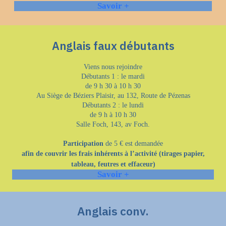
Savoir +
Anglais faux débutants
Viens nous rejoindre
Débutants 1 : le mardi
de 9 h 30 à 10 h 30
Au Siège de Béziers Plaisir, au 132, Route de Pézenas
Débutants 2 : le lundi
de 9 h à 10 h 30
Salle Foch, 143, av Foch.
Participation
de 5 € est demandée
afin de couvrir les frais inhérents à l’activité (tirages papier,
tableau, feutres et effaceur)
Savoir +
Anglais conv.