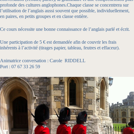
profonde des cultures anglophones.Chaque classe se concentrera sur
l’utilisation de l’anglais aussi souvent que possible, individuellement,
en paires, en petits groupes et en classe entière.
Ce cours nécessite une bonne connaissance de l’anglais parlé et écrit.
Une participation de 5 € est demandée afin de couvrir les frais
inhérents à l’activité (tirages papier, tableau, feutres et effaceur).
Animatrice conversation : Carole RIDDELL
Port : 07 67 33 26 59